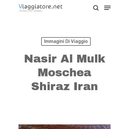
Skip
Menu
search
to
Close
main
Menu
content
Immagini Di Viaggio
Nasir Al Mulk
Moschea
Shiraz Iran