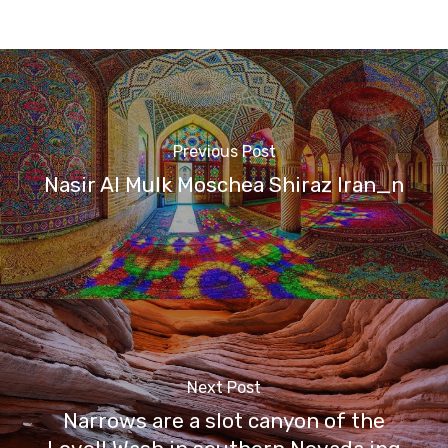
Previous Post
Nasir Al Mulk Moschea Shiraz Iran_n
Next Post
Narrows are a slot canyon of the