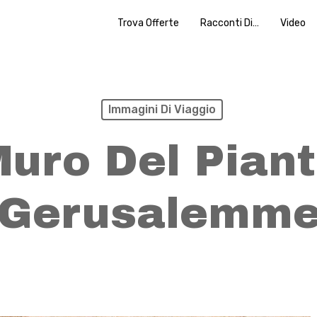
Trova Offerte
Racconti Di…
Video
Immagini Di Viaggio
uro Del Pian
Gerusalemm