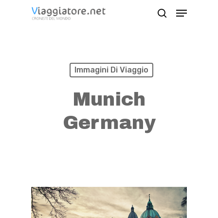
Skip
Menu
search
to
Close
main
Menu
content
Immagini Di Viaggio
Munich
Germany