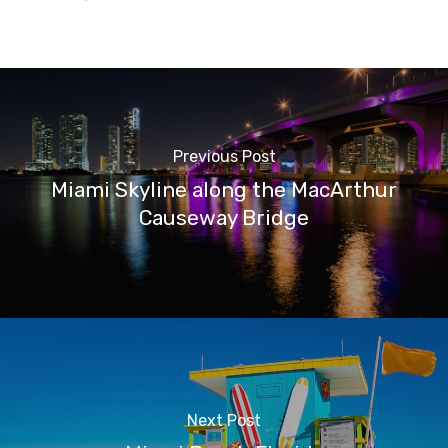
Previous Post
Miami Skyline along the MacArthur
Causeway Bridge
Next Post