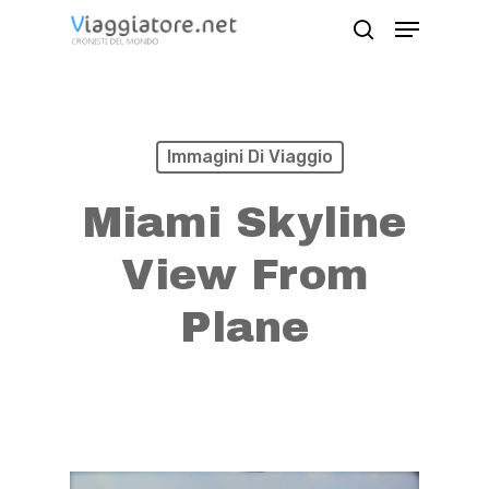
Skip
Menu
search
to
Close
main
Menu
content
Immagini Di Viaggio
Miami Skyline
View From
Plane