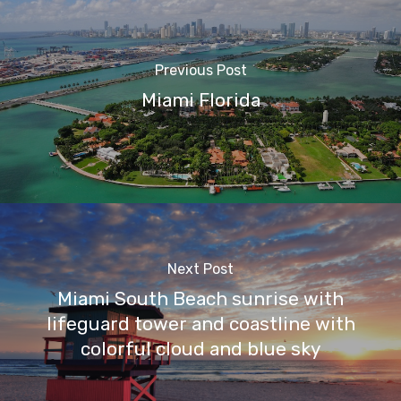
Previous Post
Miami Florida
Next Post
Miami South Beach sunrise with
lifeguard tower and coastline with
colorful cloud and blue sky