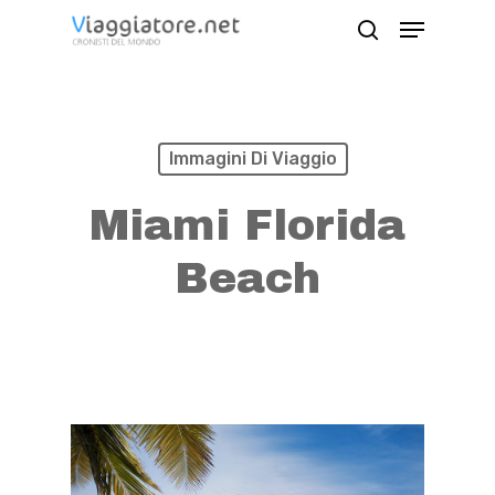
Skip
Menu
search
to
Close
main
Menu
content
Immagini Di Viaggio
Miami Florida
Beach