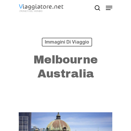
Skip
Menu
search
to
Close
main
Menu
content
Immagini Di Viaggio
Melbourne
Australia