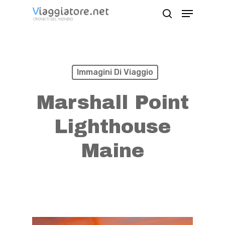
Skip
Menu
search
to
Close
main
Menu
content
Immagini Di Viaggio
Marshall Point
Lighthouse
Maine