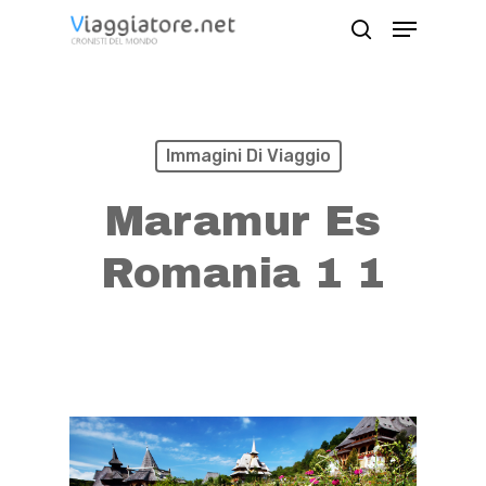
Skip
Menu
search
to
Close
main
Menu
content
Immagini Di Viaggio
Maramur Es
Romania 1 1