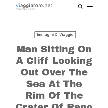
Skip
Menu
search
to
Close
main
Menu
content
Immagini Di Viaggio
Man Sitting On
A Cliff Looking
Out Over The
Sea At The
Rim Of The
Crater Of Rano