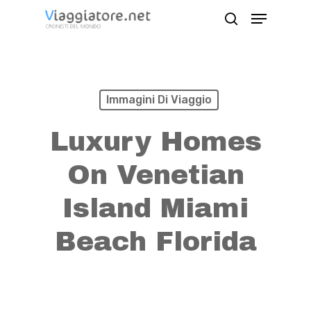
Skip
Menu
search
to
Close
main
Menu
content
Immagini Di Viaggio
Luxury Homes
On Venetian
Island Miami
Beach Florida