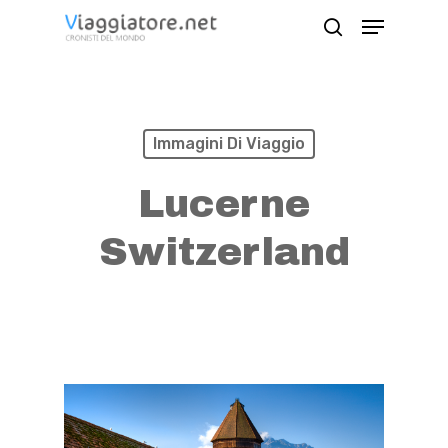
Skip
Menu
search
to
Close
main
Menu
content
Immagini Di Viaggio
Lucerne
Switzerland