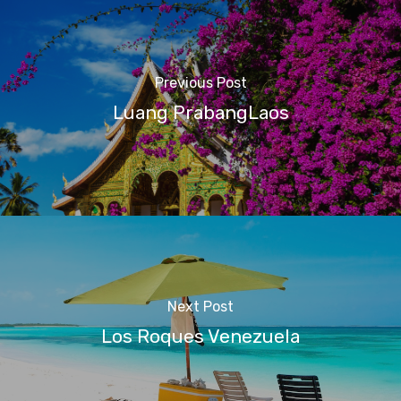
Previous Post
Luang PrabangLaos
Next Post
Los Roques Venezuela