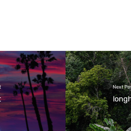
t
Next Po
t
long