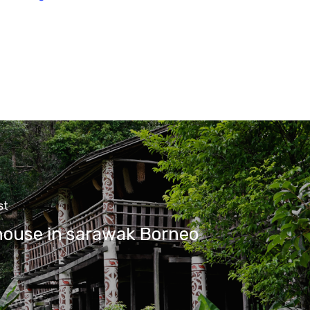
st
house in sarawak Borneo