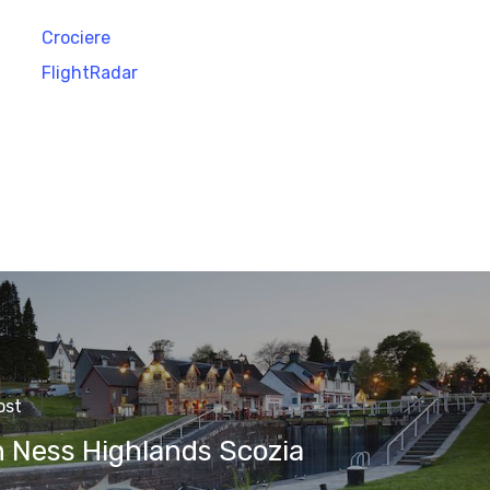
Crociere
FlightRadar
ost
 Ness Highlands Scozia