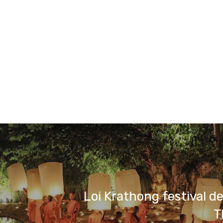
Loi Krathong festival del
T