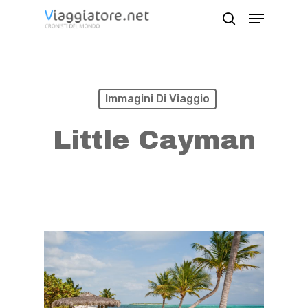
Skip
Menu
search
to
Close
main
Menu
content
Immagini Di Viaggio
Little Cayman