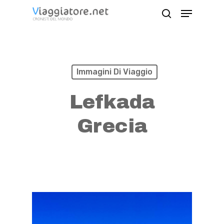
Skip
Menu
search
to
Close
main
Menu
content
Immagini Di Viaggio
Lefkada
Grecia