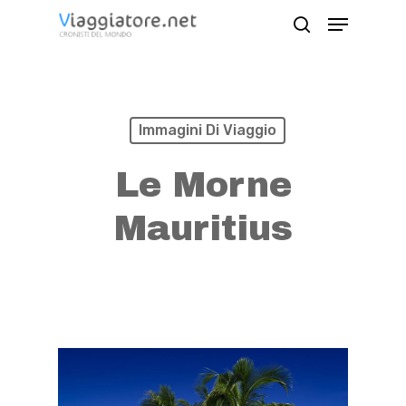
Skip
Menu
search
to
Close
main
Menu
content
Immagini Di Viaggio
Le Morne
Mauritius