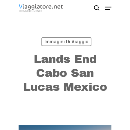
Skip
Menu
search
to
Close
main
Menu
content
Immagini Di Viaggio
Lands End
Cabo San
Lucas Mexico