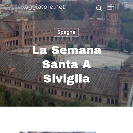
Skip
Menu
search
to
Close
main
Menu
Spagna
content
La Semana
Santa A
Siviglia