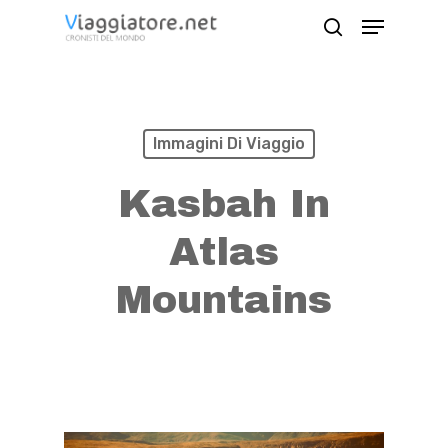
Skip
Menu
search
to
Close
main
Menu
content
Immagini Di Viaggio
Kasbah In
Atlas
Mountains