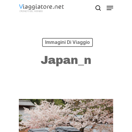
Skip
Menu
search
to
Close
main
Menu
content
Immagini Di Viaggio
Japan_n