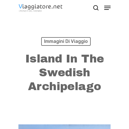
Skip
Menu
search
to
Close
main
Menu
content
Immagini Di Viaggio
Island In The
Swedish
Archipelago