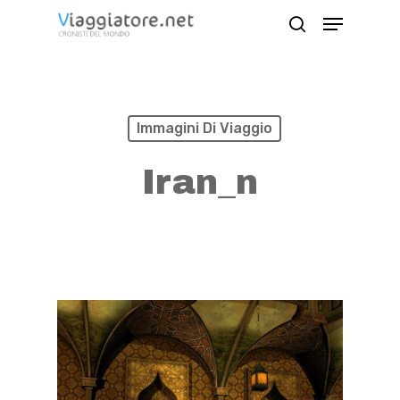
Skip
Menu
search
to
Close
main
Menu
content
Immagini Di Viaggio
Iran_n