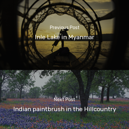
Previous Post
Inle Lake in Myanmar
Next Post
Indian paintbrush in the Hillcountry