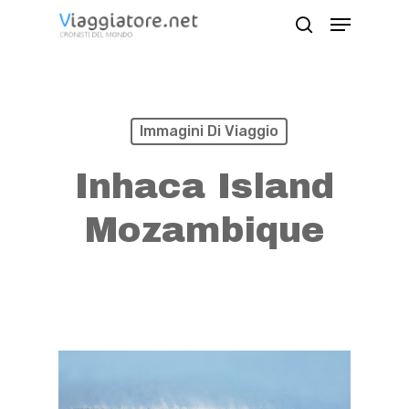
Skip
Menu
search
to
Close
main
Menu
content
Immagini Di Viaggio
Inhaca Island
Mozambique