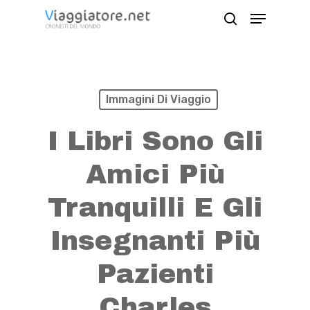
Skip
Menu
search
to
Close
main
Menu
content
Immagini Di Viaggio
I Libri Sono Gli
Amici Più
Tranquilli E Gli
Insegnanti Più
Pazienti
Charles