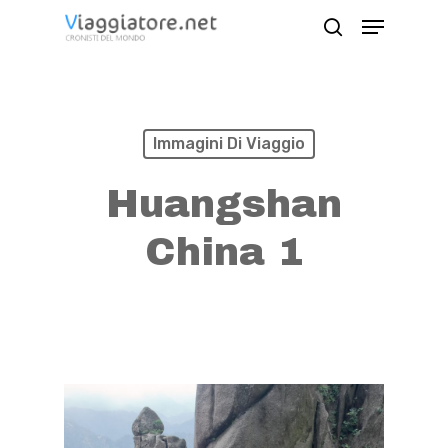
Skip
Menu
search
to
Close
main
Menu
content
Immagini Di Viaggio
Huangshan
China 1