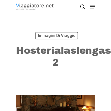
Skip
Menu
search
to
Close
main
Menu
content
Immagini Di Viaggio
Hosterialaslengas
2