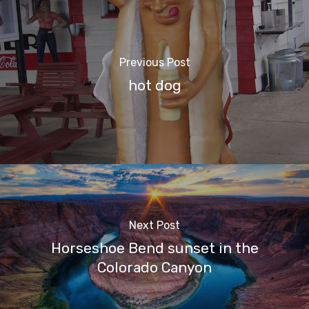
Previous Post
hot dog
Next Post
Horseshoe Bend sunset in the
Colorado Canyon