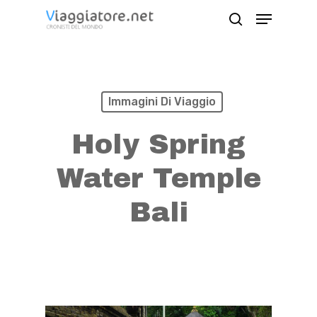
Skip
Menu
search
to
Close
main
Menu
content
Immagini Di Viaggio
Holy Spring
Water Temple
Bali