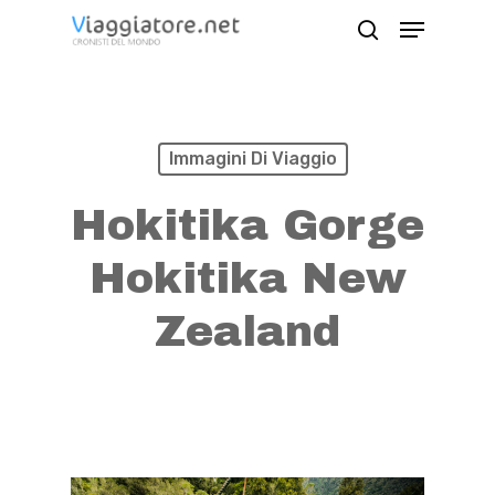
Skip
Menu
search
to
Close
main
Menu
content
Immagini Di Viaggio
Hokitika Gorge
Hokitika New
Zealand