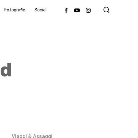
search
Facebook
Youtube
Instagram
Fotografie
Social
nd
Viaggi & Assaggi