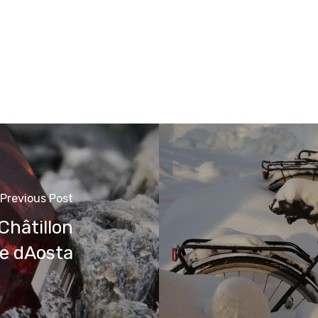
Previous Post
Châtillon
le dAosta