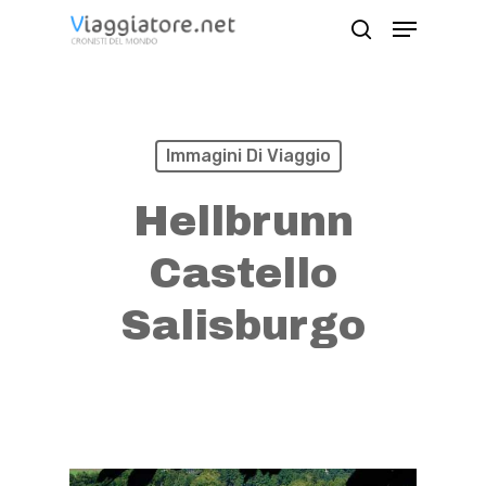
Skip
Menu
search
to
Close
main
Menu
content
Immagini Di Viaggio
Hellbrunn
Castello
Salisburgo