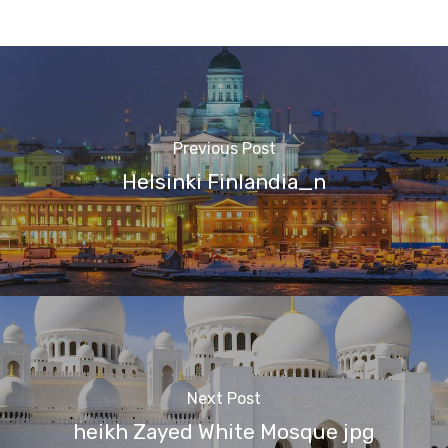
Previous Post
Helsinki Finlandia_n
Next Post
heikh Zayed White Mosque jpg