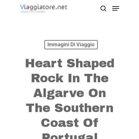
Skip
Menu
search
to
Close
main
Menu
content
Immagini Di Viaggio
Heart Shaped
Rock In The
Algarve On
The Southern
Coast Of
Portugal