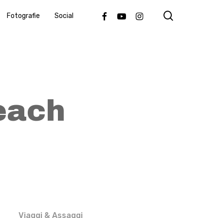
search
Facebook
Youtube
Instagram
Fotografie
Social
each
Viaggi & Assaggi