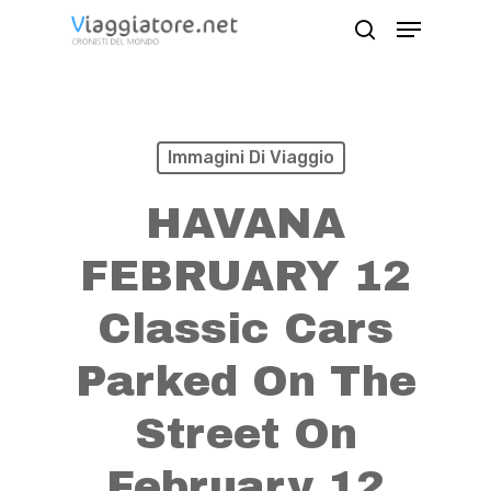
Skip
Menu
search
to
Close
main
Menu
content
Immagini Di Viaggio
HAVANA
FEBRUARY 12
Classic Cars
Parked On The
Street On
February 12