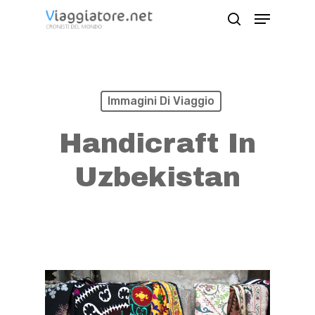
Skip
Menu
search
to
Close
main
Menu
content
Immagini Di Viaggio
Handicraft In
Uzbekistan