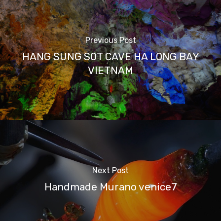
Previous Post
HANG SUNG SOT CAVE HA LONG BAY
VIETNAM
Next Post
Handmade Murano venice7