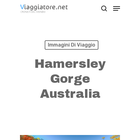
Skip
Menu
search
to
Close
main
Menu
content
Immagini Di Viaggio
Hamersley
Gorge
Australia