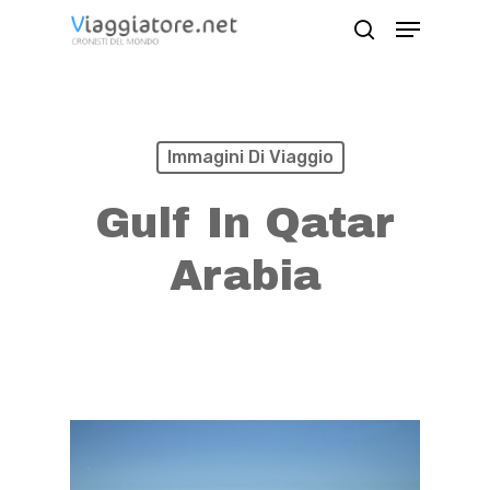
Skip
Menu
search
to
Close
main
Menu
content
Immagini Di Viaggio
Gulf In Qatar
Arabia