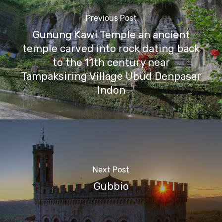
Previous Post
Gunung Kawi Temple an ancient
temple carved into rock dating back
to the 11th century near
Tampaksiring Village Ubud Denpasar
Indon
Next Post
Gubbio