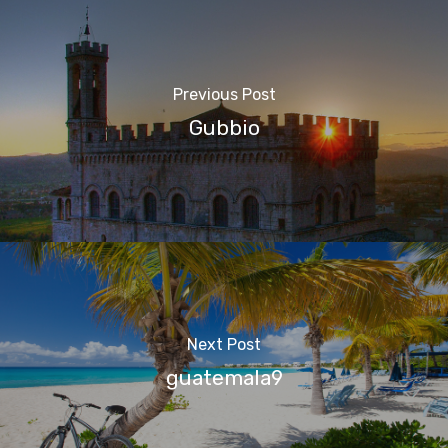
Previous Post
Gubbio
Next Post
guatemala9