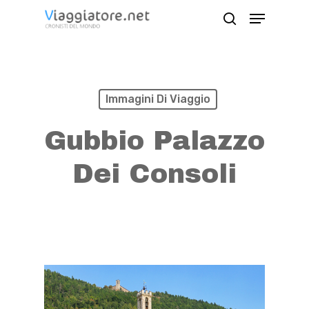
Skip
Menu
search
to
Close
main
Menu
content
Immagini Di Viaggio
Gubbio Palazzo
Dei Consoli