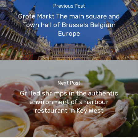
Previous Post
Grote Markt The main square and
Town hall of Brussels Belgium
Europe
Next Post
Grilled shrimps in the authentic
environment of a harbour
restaurant in Key West