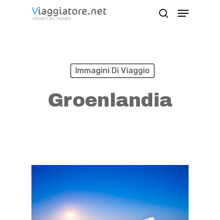
Skip
Menu
search
to
Close
main
Menu
content
Immagini Di Viaggio
Groenlandia