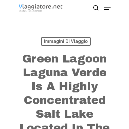
Skip
Menu
search
to
Close
main
Menu
content
Immagini Di Viaggio
Green Lagoon
Laguna Verde
Is A Highly
Concentrated
Salt Lake
Located In The