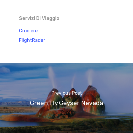
Servizi Di Viaggio
Crociere
FlightRadar
Previous Post
Green Fly Geyser Nevada