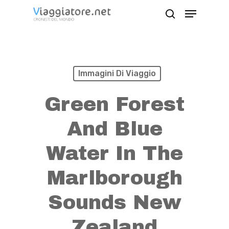
Skip
Menu
search
to
Close
main
Menu
content
Immagini Di Viaggio
Green Forest
And Blue
Water In The
Marlborough
Sounds New
Zealand