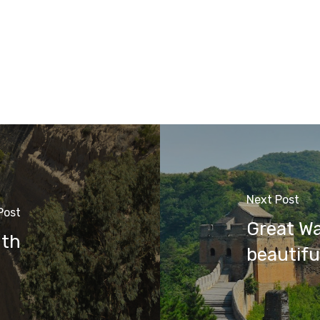
Next Post
Post
Great Wa
nth
beautifu