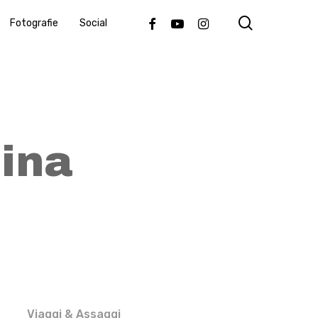
search
Facebook
Youtube
Instagram
Fotografie
Social
ina
Viaggi & Assaggi