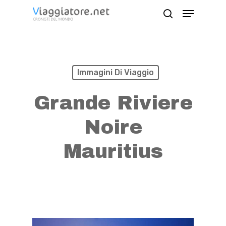
Skip
Menu
search
to
Close
main
Menu
content
Immagini Di Viaggio
Grande Riviere
Noire
Mauritius