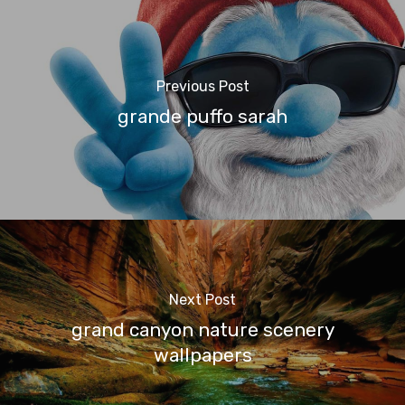
Previous Post
grande puffo sarah
Next Post
grand canyon nature scenery
wallpapers