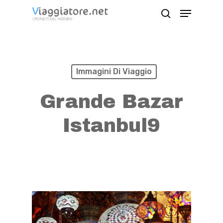
Skip
Menu
search
to
Close
main
Menu
content
Immagini Di Viaggio
Grande Bazar
Istanbul9