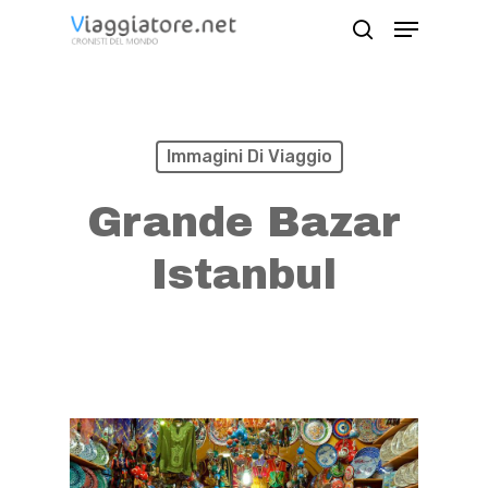
Skip
Menu
search
to
Close
main
Menu
content
Immagini Di Viaggio
Grande Bazar
Istanbul