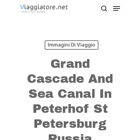
Skip
Menu
search
to
Close
main
Menu
content
Immagini Di Viaggio
Grand
Cascade And
Sea Canal In
Peterhof St
Petersburg
Russia