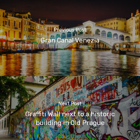
Previous Post
Gran Canal Venezia
Next Post
Graffiti Wall next to a historic
building in Old Prague