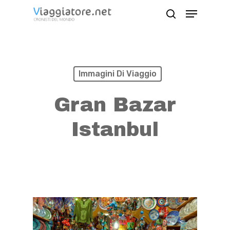
Skip
Menu
search
to
Close
main
Menu
content
Immagini Di Viaggio
Gran Bazar
Istanbul