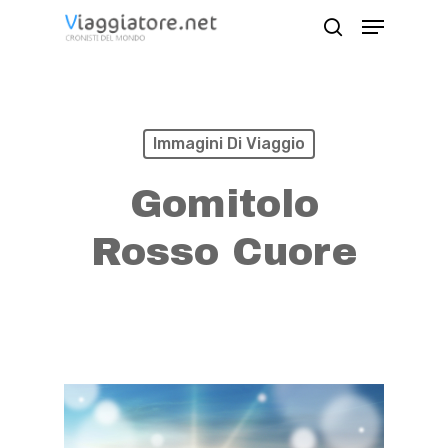
Skip
Menu
search
to
Close
main
Menu
content
Immagini Di Viaggio
Gomitolo
Rosso Cuore