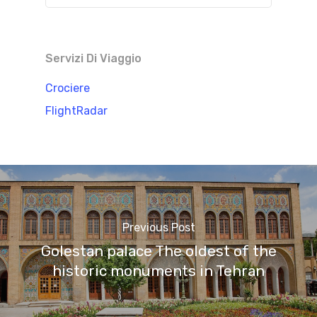
Servizi Di Viaggio
Crociere
FlightRadar
Previous Post
Golestan palace The oldest of the
historic monuments in Tehran