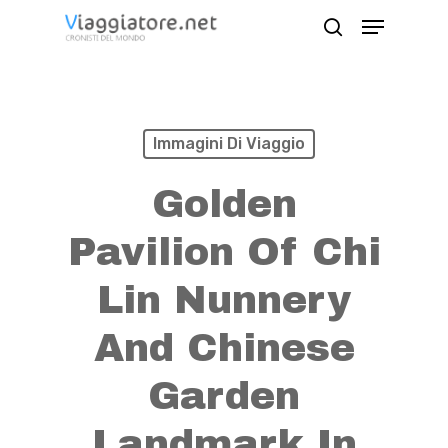
Skip
Menu
search
to
Close
main
Menu
content
Immagini Di Viaggio
Golden
Pavilion Of Chi
Lin Nunnery
And Chinese
Garden
Landmark In