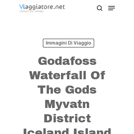
Skip
Menu
search
to
Close
main
Menu
content
Immagini Di Viaggio
Godafoss
Waterfall Of
The Gods
Myvatn
District
Iceland Island