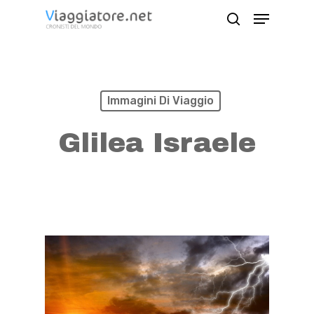
Skip
Menu
search
to
Close
main
Menu
content
Immagini Di Viaggio
Glilea Israele